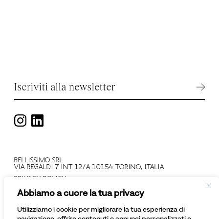
Iscriviti alla newsletter
BELLISSIMO SRL
VIA REGALDI 7 INT 12/A 10154 TORINO, ITALIA
PRIVACY POLICY
T +39 011 2478137
Abbiamo a cuore la tua privacy
PARTITA IVA: IT 08081430012
NUMERO REGISTRO IMPRESE: TO - 945552
Utilizziamo i cookie per migliorare la tua esperienza di
© BELLISSIMO SRL
navigazione, offrire contenuti o annunci personalizzati e