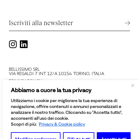
Iscriviti alla newsletter
BELLISSIMO SRL
VIA REGALDI 7 INT 12/A 10154 TORINO, ITALIA
PRIVACY POLICY
T +39 011 2478137
Abbiamo a cuore la tua privacy
PARTITA IVA: IT 08081430012
NUMERO REGISTRO IMPRESE: TO - 945552
Utilizziamo i cookie per migliorare la tua esperienza di
© BELLISSIMO SRL
navigazione, offrire contenuti o annunci personalizzati e
TUTTI I DIRITTI SONO RISERVATI
analizzare il nostro traffico. Cliccando su "Accetta tutto",
acconsenti all’uso dei cookie.
Scopri di più:
Privacy & Cookie policy