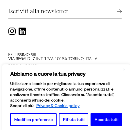
Iscriviti alla newsletter
BELLISSIMO SRL
VIA REGALDI 7 INT 12/A 10154 TORINO, ITALIA
PRIVACY POLICY
T +39 011 2478137
Abbiamo a cuore la tua privacy
PARTITA IVA: IT 08081430012
NUMERO REGISTRO IMPRESE: TO - 945552
Utilizziamo i cookie per migliorare la tua esperienza di
© BELLISSIMO SRL
navigazione, offrire contenuti o annunci personalizzati e
TUTTI I DIRITTI SONO RISERVATI
analizzare il nostro traffico. Cliccando su "Accetta tutto",
acconsenti all’uso dei cookie.
Scopri di più:
Privacy & Cookie policy
Modifica preferenze
Rifiuta tutti
Accetta tutti