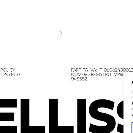
 POLICY
PARTITA IVA: IT 0808143001
11 2478137
NUMERO REGISTRO IMPRESE: 
945552