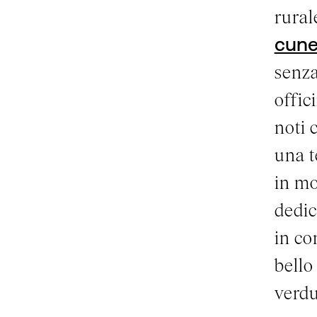
rural
cune
senza
offic
noti 
una t
in mo
dedic
in co
bello 
verdu