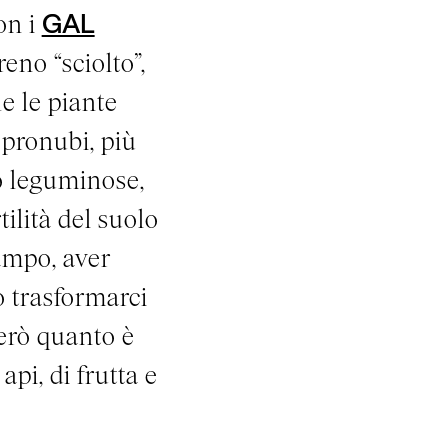
on i
GAL
reno “sciolto”,
e le piante
 pronubi, più
 o leguminose,
ilità del suolo
ampo, aver
ò trasformarci
erò quanto è
api, di frutta e