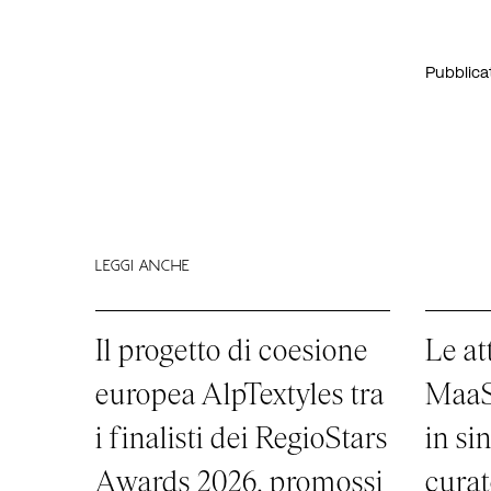
Pubblicat
LEGGI ANCHE
Il progetto di coesione
Le att
europea AlpTextyles tra
MaaS 
i finalisti dei RegioStars
in si
Awards 2026, promossi
curat