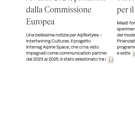
dalla Commissione
per i
Europea
MaaS for 
speriment
Una bellissima notizia per AlpTextyles –
del model
Intertwining Cultures. Il progetto
Finanziato
Interreg Alpine Space, che ci ha visto
programma
impegnati come communication partner
e sette
(.
dal 2023 al 2025, è stato selezionato tra i
(...)