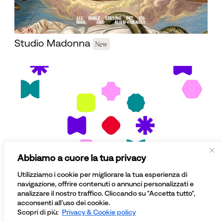
Studio Madonna
New
Abbiamo a cuore la tua privacy
Utilizziamo i cookie per migliorare la tua esperienza di
navigazione, offrire contenuti o annunci personalizzati e
Innosfera
analizzare il nostro traffico. Cliccando su "Accetta tutto",
acconsenti all’uso dei cookie.
Scopri di più:
Privacy & Cookie policy