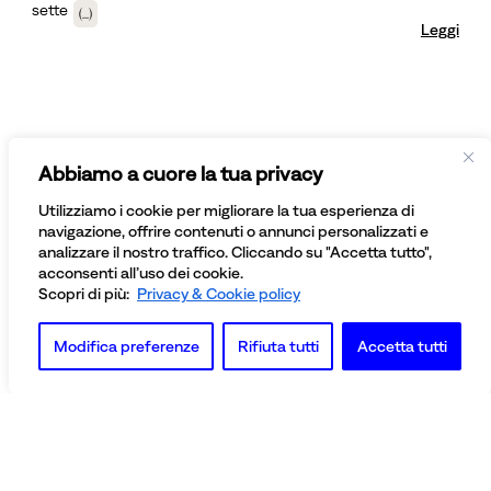
sette
(...)
Leggi
Abbiamo a cuore la tua privacy
Iscriviti alla newsletter
Utilizziamo i cookie per migliorare la tua esperienza di
navigazione, offrire contenuti o annunci personalizzati e
analizzare il nostro traffico. Cliccando su "Accetta tutto",
acconsenti all’uso dei cookie.
Scopri di più:
Privacy & Cookie policy
Modifica preferenze
Rifiuta tutti
Accetta tutti
BELLISSIMO SRL
VIA REGALDI 7 INT 12/A 10154 TORINO, ITALIA
PRIVACY POLICY
T +39 011 2478137
PARTITA IVA: IT 08081430012
NUMERO REGISTRO IMPRESE: TO - 945552
© BELLISSIMO SRL