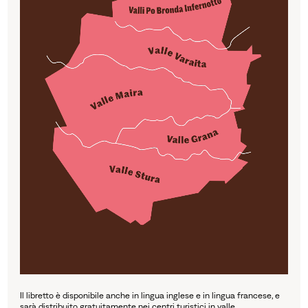
Il libretto è disponibile anche in lingua inglese e in lingua francese, e
sarà distribuito gratuitamente nei centri turistici in valle.