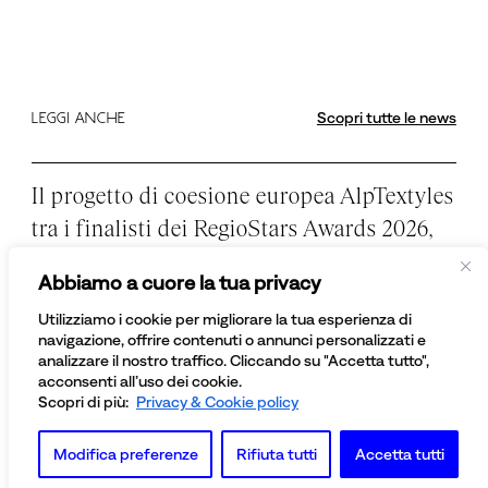
Scopri tutte le news
LEGGI ANCHE
Il progetto di coesione europea AlpTextyles
tra i finalisti dei RegioStars Awards 2026,
promossi dalla Commissione Europea
Abbiamo a cuore la tua privacy
Una bellissima notizia per AlpTextyles – Intertwining
Utilizziamo i cookie per migliorare la tua esperienza di
Cultures. Il progetto Interreg Alpine Space, che ci ha visto
navigazione, offrire contenuti o annunci personalizzati e
impegnati come communication partner dal 2023 al 2025, è
analizzare il nostro traffico. Cliccando su "Accetta tutto",
stato selezionato tra i
(...)
acconsenti all’uso dei cookie.
Leggi
Scopri di più:
Privacy & Cookie policy
Le attività e i risultati di MaaS for Italy,
Modifica preferenze
Rifiuta tutti
Accetta tutti
spiegati in sintesi. Il white paper curato da