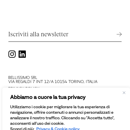
Iscriviti alla newsletter
BELLISSIMO SRL
VIA REGALDI 7 INT 12/A 10154 TORINO, ITALIA
PRIVACY POLICY
T +39 011 2478137
Abbiamo a cuore la tua privacy
PARTITA IVA: IT 08081430012
NUMERO REGISTRO IMPRESE: TO - 945552
Utilizziamo i cookie per migliorare la tua esperienza di
© BELLISSIMO SRL
navigazione, offrire contenuti o annunci personalizzati e
TUTTI I DIRITTI SONO RISERVATI
analizzare il nostro traffico. Cliccando su "Accetta tutto",
acconsenti all’uso dei cookie.
Scopri di più:
Privacy & Cookie policy