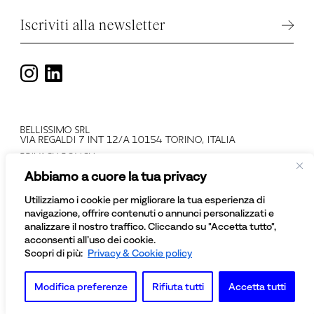
Iscriviti alla newsletter
BELLISSIMO SRL
VIA REGALDI 7 INT 12/A 10154 TORINO, ITALIA
PRIVACY POLICY
T +39 011 2478137
Abbiamo a cuore la tua privacy
PARTITA IVA: IT 08081430012
NUMERO REGISTRO IMPRESE: TO - 945552
Utilizziamo i cookie per migliorare la tua esperienza di
© BELLISSIMO SRL
navigazione, offrire contenuti o annunci personalizzati e
TUTTI I DIRITTI SONO RISERVATI
analizzare il nostro traffico. Cliccando su "Accetta tutto",
acconsenti all’uso dei cookie.
Scopri di più:
Privacy & Cookie policy
Modifica preferenze
Rifiuta tutti
Accetta tutti